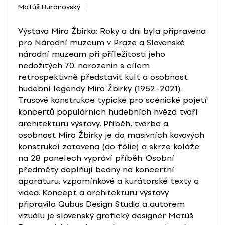
Matúš Buranovský
Výstava Miro Žbirka: Roky a dni byla připravena
pro Národní muzeum v Praze a Slovenské
národní muzeum při příležitosti jeho
nedožitých 70. narozenin s cílem
retrospektivně představit kult a osobnost
hudební legendy Miro Žbirky (1952–2021).
Trusové konstrukce typické pro scénické pojetí
koncertů populárních hudebních hvězd tvoří
architekturu výstavy. Příběh, tvorba a
osobnost Miro Žbirky je do masivních kovových
konstrukcí zatavena (do fólie) a skrze koláže
na 28 panelech vypráví příběh. Osobní
předměty doplňují bedny na koncertní
aparaturu, vzpomínkové a kurátorské texty a
videa. Koncept a architekturu výstavy
připravilo Qubus Design Studio a autorem
vizuálu je slovenský grafický designér Matúš