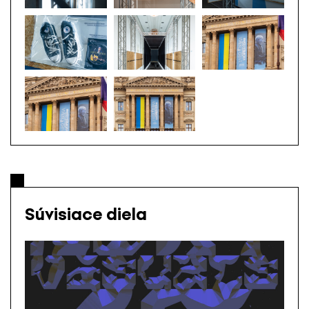
Súvisiace diela