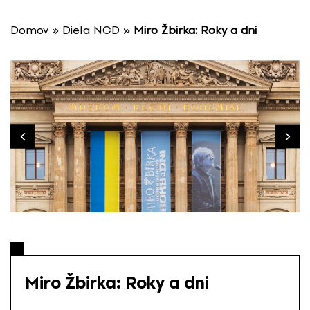
P
r
Domov
»
Diela NCD
»
Miro Žbirka: Roky a dni
e
s
k
o
č
i
ť
n
a
o
b
s
a
h
Miro Žbirka: Roky a dni