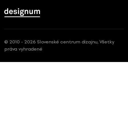
© 2010 - 2026 Slovenské centrum dizajnu, Všetky
práva vyhradené