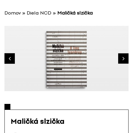
P
r
Domov
»
Diela NCD
»
Maličká slzička
e
s
k
o
č
i
ť
n
a
o
b
s
a
h
Maličká slzička