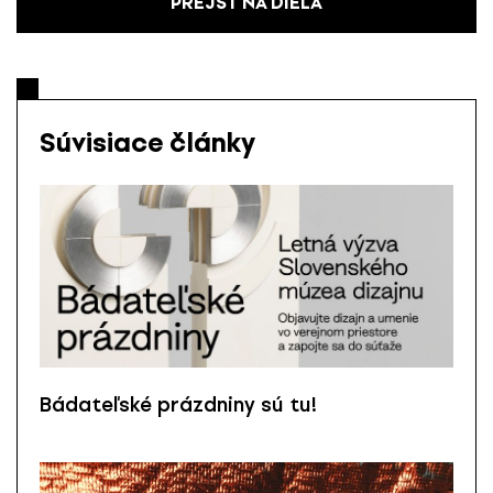
PREJSŤ NA DIELA
Súvisiace články
Bádateľské prázdniny sú tu!