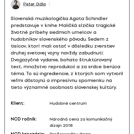
Peter Gála
Slovenská muzikologička Agata Schindler
predstavuje v knihe Maličká slzička tragické
životné príbehy siedmich umelcov a
hudobníkov slovenského pôvodu. Sedem z
tisícov, ktorí mali ostať v dôsledku zverstiev
druhej svetovej vojny navždy zabudnutí.
Dvojjazyčné vydanie, bohato štruktúrovaný
text, množstvo reprodukcií a za srdce berúca
téma. To sú ingrediencie, z ktorých som vytvoril
veľmi dôstojnú a impresívnu spomienku na
tieto významné osobnosti slovenskej kultúry.
Klient:
Hudobné centrum
NCD ročník:
Národná cena za komunikačný
dizajn 2018