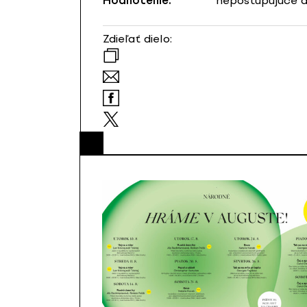
Hodnotenie:
nepostupujúce d
Zdieľať dielo: