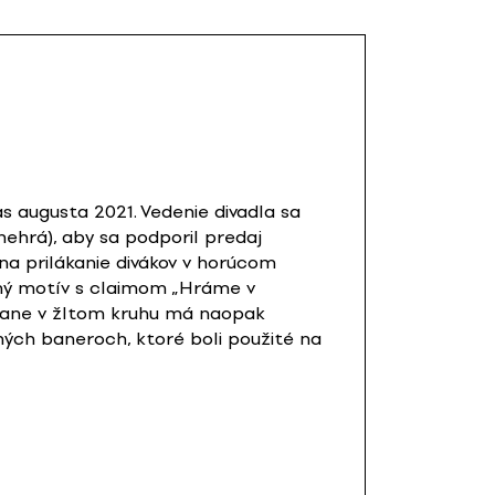
 augusta 2021. Vedenie divadla sa
ehrá), aby sa podporil predaj
na prilákanie divákov v horúcom
vný motív s claimom „Hráme v
mpane v žltom kruhu má naopak
ných baneroch, ktoré boli použité na