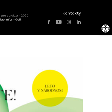
Kontakty
ena za dizajn 2026
viac informácií!
Open toolbar