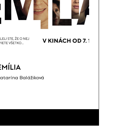
EMÍLIA
atarína Balážiková