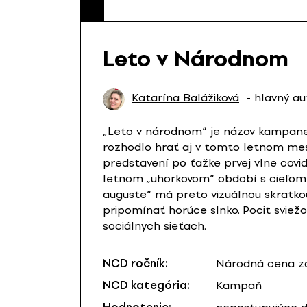
Leto v Národnom
Katarína Balážiková
- hlavný au
„Leto v národnom“ je názov kampane,
rozhodlo hrať aj v tomto letnom mesi
predstavení po ťažke prvej vlne covi
letnom „uhorkovom“ období s cieľom 
auguste“ má preto vizuálnou skratko
pripomínať horúce slnko. Pocit sviež
sociálnych sieťach.
NCD ročník:
Národná cena za
NCD kategória:
Kampaň