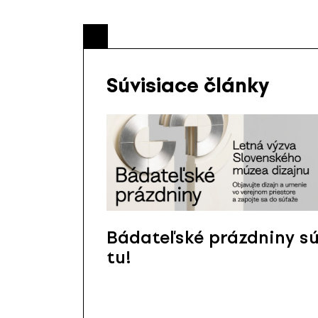
Súvisiace články
Bádateľské prázdniny s
tu!