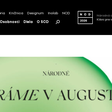
ria
Knižnica
Designum
Inolab
NCD
Národná c
Klikni pre 
Osobnosti
Diela
O SCD