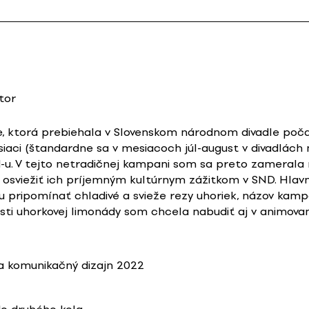
tor
 ktorá prebiehala v Slovenskom národnom divadle počas
aci (štandardne sa v mesiacoch júl-august v divadlách n
d-u. V tejto netradičnej kampani som sa preto zamerala 
osviežiť ich príjemným kultúrnym zážitkom v SND. Hla
u pripomínať chladivé a svieže rezy uhoriek, názov ka
osti uhorkovej limonády som chcela nabudiť aj v animova
 komunikačný dizajn 2022