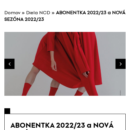
P
r
Domov
»
Diela NCD
»
ABONENTKA 2022/23 a NOVÁ
e
SEZÓNA 2022/23
s
k
o
č
i
ť
n
a
o
b
s
a
h
ABONENTKA 2022/23 a NOVÁ