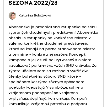
SEZÓNA 2022/23
Katarína Balážiková
Abonentka je predplatená vstupenka na sériu
vybraných divadelných predstavení. Abonentka
obsahuje vstupenky na konkrétne miesto v
sále na konkrétne divadelné predstavenia,
ktoré sa konajú na pevne stanovenom mieste
a termíne v konkrétnej sezóne. Koncept
kampane a jej vizuál bol vytvorený s cieľom
vizualizovať partnertvo, vzťah SND a diváka. Za
týmto účelom som sa rozhodla využiť dve
členky baletného súboru SND, ktoré v
spoločnom kostýme rôznym spôsobom
poeticky koexistujú. V symbióze, súhre a
vzájomnom pochopení sa vzájomne
ovplyvňujú, dopĺňajú, komunikujú. Kampaň
komunikuje vzájomnú potrebu a podporu.