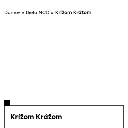
P
r
Domov
»
Diela NCD
»
Krížom Krážom
e
s
k
o
č
i
ť
n
a
o
b
s
a
h
Krížom Krážom