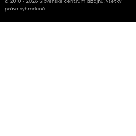
© 2010 - 2026 Slovenské centrum dizajnu, Všetky
práva vyhradené