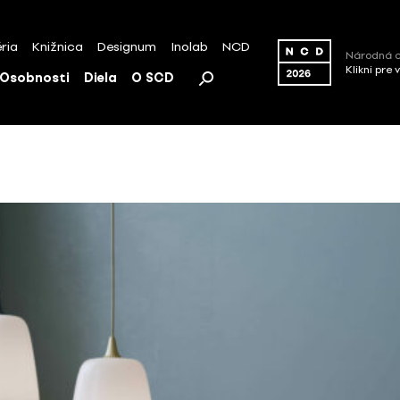
ria
Knižnica
Designum
Inolab
NCD
Národná c
Klikni pre 
Osobnosti
Diela
O SCD