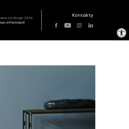
Kontakty
ena za dizajn 2026
viac informácií!
Open toolbar