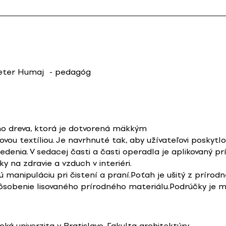
eter Humaj
- pedagóg
ého dreva, ktorá je dotvorená mäkkým
u textíliou. Je navrhnuté tak, aby užívateľovi poskytlo 
enia. V sedacej časti a časti operadla je aplikovaný p
y na zdravie a vzduch v interiéri.
anipuláciu pri čistení a praní.Poťah je ušitý z prírodn
ôsobenie lisovaného prírodného materiálu.Podrúčky je
ká univerzita v Bratislave, Fakulta architektúry