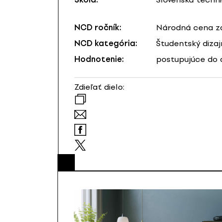
NCD ročník:
Národná cena za
NCD kategória:
Študentský dizaj
Hodnotenie:
postupujúce do 
Zdieľať dielo: