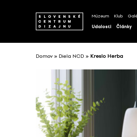
P
r
Múzeum
Klub
Galé
e
s
Udalosti
Články
k
o
č
i
Domov
»
Diela NCD
»
Kreslo Herba
ť
n
a
o
b
s
a
h