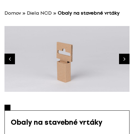
P
r
Domov
»
Diela NCD
»
Obaly na stavebné vrtáky
e
s
k
o
č
i
ť
n
a
o
b
s
a
h
Obaly na stavebné vrtáky