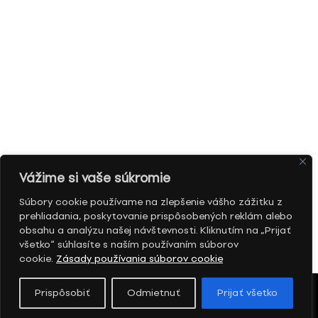
Vážime si vaše súkromie
Súbory cookie používame na zlepšenie vášho zážitku z
prehliadania, poskytovanie prispôsobených reklám alebo
obsahu a analýzu našej návštevnosti. Kliknutím na „Prijať
všetko“ súhlasíte s naším používaním súborov
cookie.
Zásady používania súborov cookie
Prispôsobiť
Odmietnuť
Prijať všetko