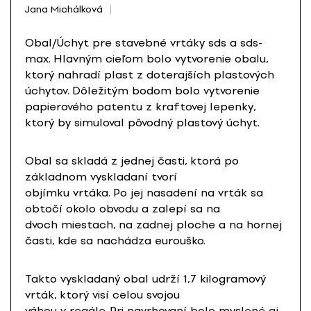
Jana Michálková
Obal/Úchyt pre stavebné vrtáky sds a sds-
max. Hlavným cieľom bolo vytvorenie obalu,
ktorý nahradí plast z doterajších plastových
úchytov. Dôležitým bodom bolo vytvorenie
papierového patentu z kraftovej lepenky,
ktorý by simuloval pôvodný plastový úchyt.
Obal sa skladá z jednej časti, ktorá po
základnom vyskladaní tvorí
objímku vrtáka. Po jej nasadení na vrták sa
obtočí okolo obvodu a zalepí sa na
dvoch miestach, na zadnej ploche a na hornej
časti, kde sa nachádza eurouško.
Takto vyskladaný obal udrží 1,7 kilogramový
vrták, ktorý visí celou svojou
váhou v regále. Pri navrhovaní bolo myslené aj