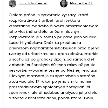
Lucia Mlynčeková
Marcel Benčík
Cieľom práce je vytvorenie výstavy, ktorá
rozpráva životný príbeh architekta a
všestranne tvorivého človeka prostredníctvom
jeho vlastného diela, pričom hlavným
rozprávačom je v tomto prípade jeho vnučka,
Lucia Mlynčeková. Divák tu prechádza
prierezom najcharakteristickejších prác z jeho
tvorby od urbanizmu cez architektúru, interiér
a sochu až po grafický dizajn, od raných diel
v období euforických 60-tych rokov až po tie
neskoršie, vytvorené tesne po Nežnej revolúcii.
Hlavným motívom je tu spoznávanie starého
otca viac ako 17 rokov po jeho smrti, no nie
prostredníctvom spoločných fotografií či
spomienok, ale dlhodobou analýzou jeho diela
a života v kontexte doby, počas ktorej tvoril.