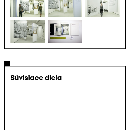
Súvisiace diela