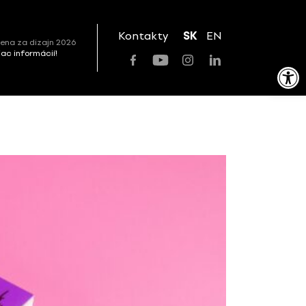
Kontakty
SK
EN
ena za dizajn 2026
viac informácií!
Open toolbar