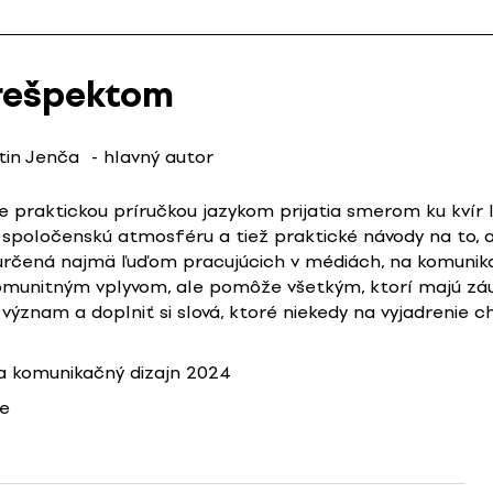
 rešpektom
tin Jenča
- hlavný autor
 praktickou príručkou jazykom prijatia smerom ku kvír
na spoločenskú atmosféru a tiež praktické návody na to, 
 je určená najmä ľuďom pracujúcich v médiách, na komun
komunitným vplyvom, ale pomôže všetkým, ktorí majú záu
ýznam a doplniť si slová, ktoré niekedy na vyjadrenie ch
 komunikačný dizajn 2024
ie