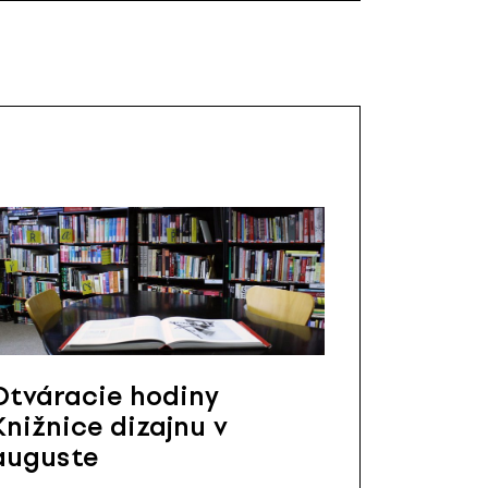
Otváracie hodiny
Knižnice dizajnu v
auguste