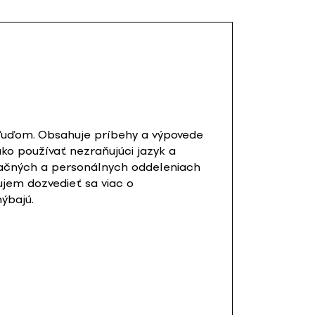
 ľuďom. Obsahuje príbehy a výpovede
ako používať nezraňujúci jazyk a
ikačných a personálnych oddeleniach
jem dozvedieť sa viac o
ýbajú.