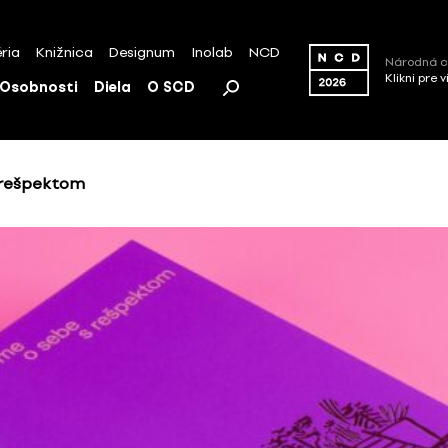
ria
Knižnica
Designum
Inolab
NCD
Národná c
Klikni pre 
Osobnosti
Diela
O SCD
 rešpektom