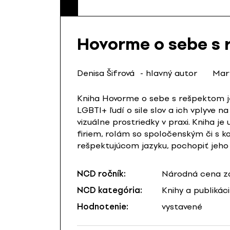
Hovorme o sebe s
Denisa Šifrová
- hlavný autor
Mar
Kniha Hovorme o sebe s rešpektom je
LGBTI+ ľudí o sile slov a ich vplyve 
vizuálne prostriedky v praxi. Kniha
firiem, rolám so spoločenským či s 
rešpektujúcom jazyku, pochopiť jeho v
NCD ročník:
Národná cena za
NCD kategória:
Knihy a publikác
Hodnotenie:
vystavené