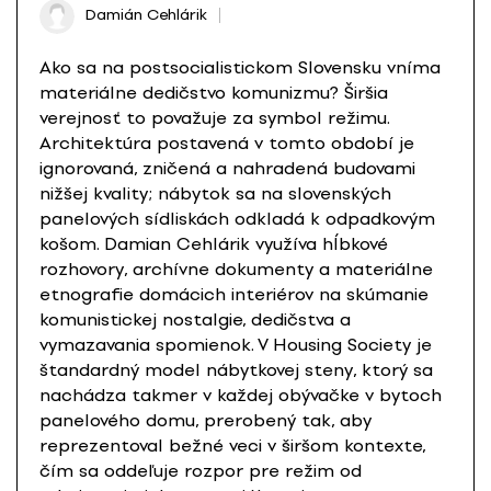
Damián Cehlárik
Ako sa na postsocialistickom Slovensku vníma
materiálne dedičstvo komunizmu? Širšia
verejnosť to považuje za symbol režimu.
Architektúra postavená v tomto období je
ignorovaná, zničená a nahradená budovami
nižšej kvality; nábytok sa na slovenských
panelových sídliskách odkladá k odpadkovým
košom. Damian Cehlárik využíva hĺbkové
rozhovory, archívne dokumenty a materiálne
etnografie domácich interiérov na skúmanie
komunistickej nostalgie, dedičstva a
vymazavania spomienok. V Housing Society je
štandardný model nábytkovej steny, ktorý sa
nachádza takmer v každej obývačke v bytoch
panelového domu, prerobený tak, aby
reprezentoval bežné veci v širšom kontexte,
čím sa oddeľuje rozpor pre režim od