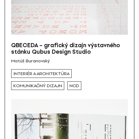
QBECEDA – grafický dizajn výstavného
stánku Qubus Design Studio
Matúš Buranovský
INTERIÉR A ARCHITEKTÚRA
KOMUNIKAČNÝ DIZAJN
NCD