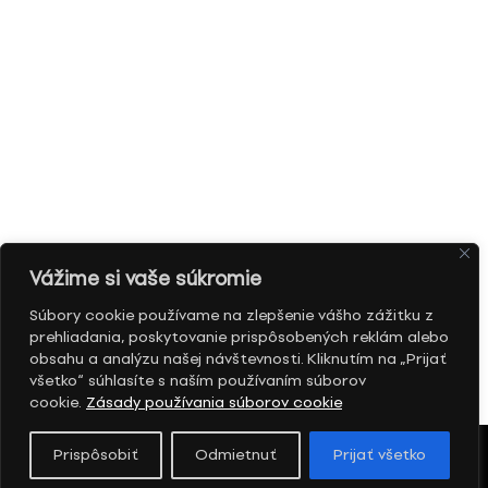
Vážime si vaše súkromie
Súbory cookie používame na zlepšenie vášho zážitku z
prehliadania, poskytovanie prispôsobených reklám alebo
obsahu a analýzu našej návštevnosti. Kliknutím na „Prijať
všetko“ súhlasíte s naším používaním súborov
cookie.
Zásady používania súborov cookie
Prispôsobiť
Odmietnuť
Prijať všetko