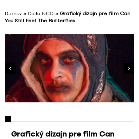
P
r
Domov
»
Diela NCD
»
Grafický dizajn pre film Can
e
You Still Feel The Butterflies
s
k
o
č
i
ť
n
a
o
b
s
a
h
Grafický dizajn pre film Can