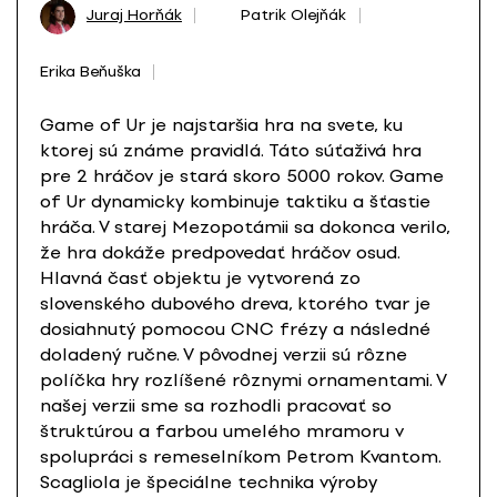
Juraj Horňák
Patrik Olejňák
Erika Beňuška
Game of Ur je najstaršia hra na svete, ku
ktorej sú známe pravidlá. Táto súťaživá hra
pre 2 hráčov je stará skoro 5000 rokov. Game
of Ur dynamicky kombinuje taktiku a šťastie
hráča. V starej Mezopotámii sa dokonca verilo,
že hra dokáže predpovedať hráčov osud.
Hlavná časť objektu je vytvorená zo
slovenského dubového dreva, ktorého tvar je
dosiahnutý pomocou CNC frézy a následné
doladený ručne. V pôvodnej verzii sú rôzne
políčka hry rozlíšené rôznymi ornamentami. V
našej verzii sme sa rozhodli pracovať so
štruktúrou a farbou umelého mramoru v
spolupráci s remeselníkom Petrom Kvantom.
Scagliola je špeciálne technika výroby