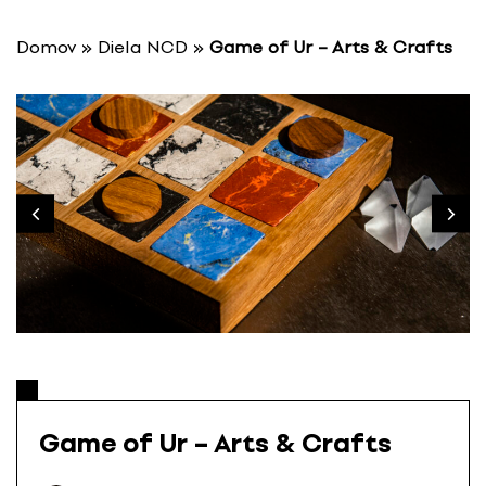
P
r
Domov
»
Diela NCD
»
Game of Ur – Arts & Crafts
e
s
k
o
č
i
ť
n
a
o
b
s
a
h
Game of Ur – Arts & Crafts