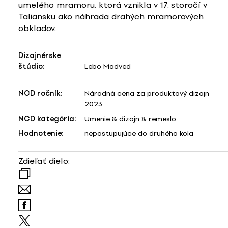
umelého mramoru, ktorá vznikla v 17. storočí v
Taliansku ako náhrada drahých mramorových
obkladov.
Dizajnérske
štúdio:
Lebo Mädveď
NCD ročník:
Národná cena za produktový dizajn
2023
NCD kategória:
Umenie & dizajn & remeslo
Hodnotenie:
nepostupujúce do druhého kola
Zdieľať dielo: