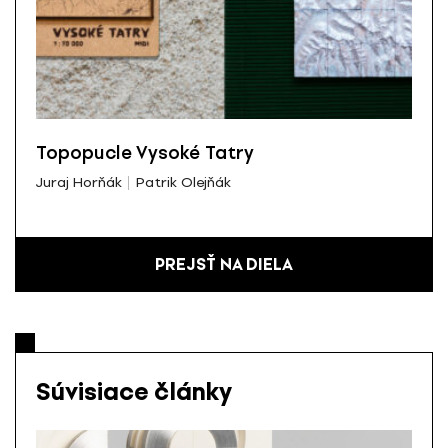
Topopucle Vysoké Tatry
Juraj Horňák
Patrik Olejňák
PREJSŤ NA DIELA
Súvisiace články