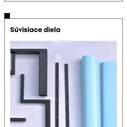
Súvisiace diela