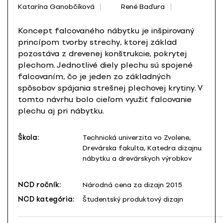
Katarína Ganobčíková
René Baďura
Koncept falcovaného nábytku je inšpirovaný
princípom tvorby strechy, ktorej základ
pozostáva z drevenej konštrukcie, pokrytej
plechom. Jednotlivé diely plechu sú spojené
falcovaním, čo je jeden zo základných
spôsobov spájania strešnej plechovej krytiny. V
tomto návrhu bolo cieľom využiť falcovanie
plechu aj pri nábytku.
Škola:
Technická univerzita vo Zvolene,
Drevárska fakulta, Katedra dizajnu
nábytku a drevárskych výrobkov
NCD ročník:
Národná cena za dizajn 2015
NCD kategória:
Študentský produktový dizajn