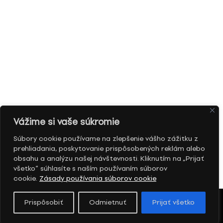
Vážime si vaše súkromie
Súbory cookie používame na zlepšenie vášho zážitku z
prehliadania, poskytovanie prispôsobených reklám alebo
obsahu a analýzu našej návštevnosti. Kliknutím na „Prijať
všetko“ súhlasíte s naším používaním súborov
cookie.
Zásady používania súborov cookie
Prispôsobiť
Odmietnuť
Prijať všetko