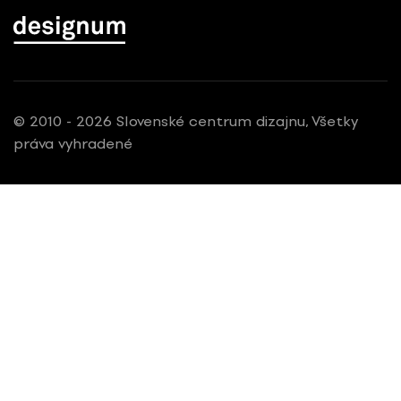
© 2010 - 2026 Slovenské centrum dizajnu, Všetky
práva vyhradené