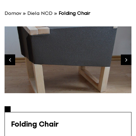
P
r
Domov
»
Diela NCD
»
Folding Chair
e
s
k
o
č
i
ť
n
a
o
b
s
a
h
Folding Chair