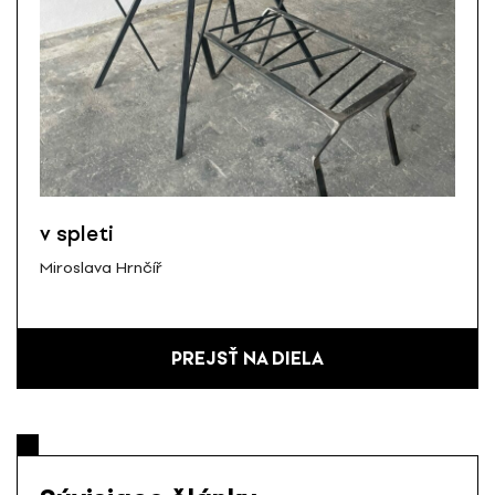
v spleti
Miroslava Hrnčíř
PREJSŤ NA DIELA