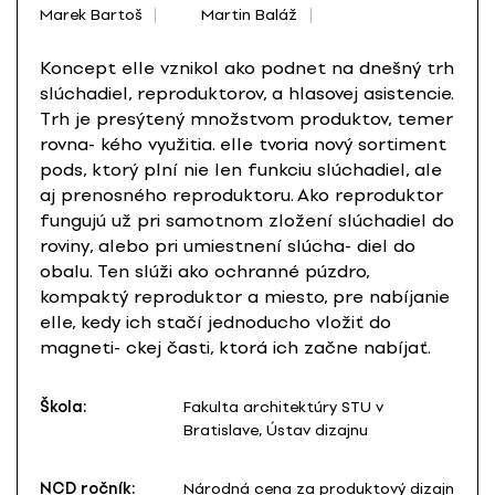
Marek Bartoš
Martin Baláž
Koncept elle vznikol ako podnet na dnešný trh
slúchadiel, reproduktorov, a hlasovej asistencie.
Trh je presýtený množstvom produktov, temer
rovna- kého využitia. elle tvoria nový sortiment
pods, ktorý plní nie len funkciu slúchadiel, ale
aj prenosného reproduktoru. Ako reproduktor
fungujú už pri samotnom zložení slúchadiel do
roviny, alebo pri umiestnení slúcha- diel do
obalu. Ten slúži ako ochranné púzdro,
kompaktý reproduktor a miesto, pre nabíjanie
elle, kedy ich stačí jednoducho vložiť do
magneti- ckej časti, ktorá ich začne nabíjať.
Škola:
Fakulta architektúry STU v
Bratislave, Ústav dizajnu
NCD ročník:
Národná cena za produktový dizajn