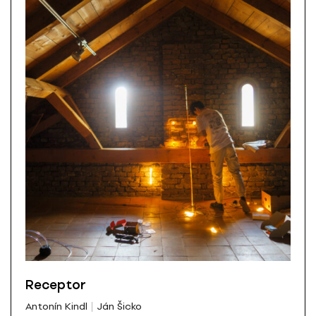
Receptor
Antonín Kindl
Ján Šicko