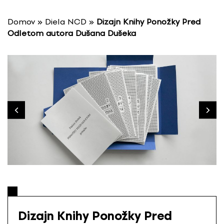
P
r
Domov
»
Diela NCD
»
Dizajn Knihy Ponožky Pred
e
Odletom autora Dušana Dušeka
s
k
o
č
i
ť
n
a
o
b
s
a
h
Dizajn Knihy Ponožky Pred