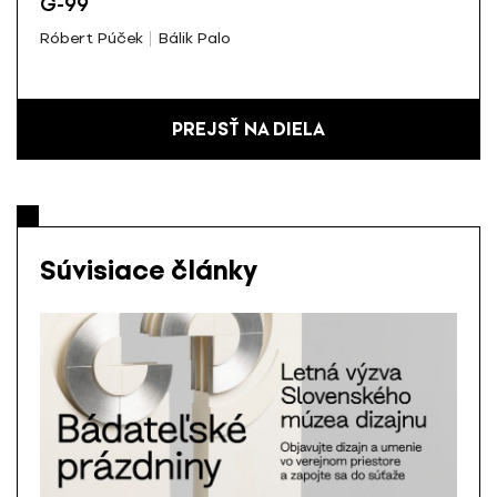
G-99
Róbert Púček
Bálik Palo
PREJSŤ NA DIELA
Súvisiace články