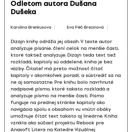
Odletom autora Dušana
Dušeka
Karolina Brenkusova
Eva Péč Brezinová
Dizajn knihy odráža jej obsah. V texte autor
analyzuje písanie, člení celok na menšie časti,
ktoré taktiež analyzuje. Dizajn teda text tiež
rozkladá, kapitoly sú oddelené, kniha je bez
väzby. Čitateľ má preto možnosť čítať
kapitoly v akomkoľvek poradí, a sústrediť sa na
ne aj samostatne. Pre knihu bolo navrhnuté
nadpisové písmo, ktoré takisto rozkladá a
analyzuje písmo na menšie časti. Písmo
funguje na prednej stránke kapitoly ako
navigácia spolu s obsahom vu vnútri obáky
umožnuje čítať text takisto aj lineárne. Kniha
vznikla ako súčasť projektu Rebook pre
Anasoft Litera na Katedre Vizuálnej