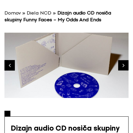
P
r
Domov
»
Diela NCD
»
Dizajn audio CD nosiča
e
skupiny Funny Faces – My Odds And Ends
s
k
o
č
i
ť
n
a
o
b
s
a
h
Dizajn audio CD nosiča skupiny