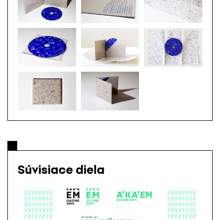
Súvisiace diela