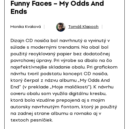
Funny Faces – My Odds And
Ends
Monika Kvaková
Tomáš Klepoch
Dizajn CD nosiča bol navrhnutý a vyvinutý v
súlade s modernými trendami. Na obal bol
použitý recyklovaný papier bez dodatočnej
povrchovej úpravy. Pri výrobe sa dbalo na čo
najefektívnejšie skladanie obalu. Pri grafickom
návrhu tvoril podstatu koncept CD nosiča,
ktorý čerpal z názvu albumu „My Odds And
End“ (v preklade „Moje maličkosti“). K návrhu
coveru obalu som využila digitálnu kresbu,
ktorá bola vizuálne prepojená aj s mojim
autorsky navrhnutým fontom, ktorý je použitý
na zadnej strane albumu a rovnako aj v
textoch pesníčiek.