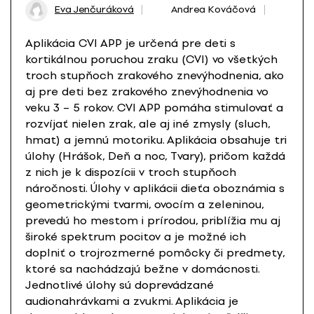
Eva Jenčuráková
Andrea Kováčová
Aplikácia CVI APP je určená pre deti s
kortikálnou poruchou zraku (CVI) vo všetkých
troch stupňoch zrakového znevýhodnenia, ako
aj pre deti bez zrakového znevýhodnenia vo
veku 3 – 5 rokov. CVI APP pomáha stimulovať a
rozvíjať nielen zrak, ale aj iné zmysly (sluch,
hmat) a jemnú motoriku. Aplikácia obsahuje tri
úlohy (Hrášok, Deň a noc, Tvary), pričom každá
z nich je k dispozícii v troch stupňoch
náročnosti. Úlohy v aplikácii dieťa oboznámia s
geometrickými tvarmi, ovocím a zeleninou,
prevedú ho mestom i prírodou, priblížia mu aj
široké spektrum pocitov a je možné ich
doplniť o trojrozmerné pomôcky či predmety,
ktoré sa nachádzajú bežne v domácnosti.
Jednotlivé úlohy sú doprevádzané
audionahrávkami a zvukmi. Aplikácia je