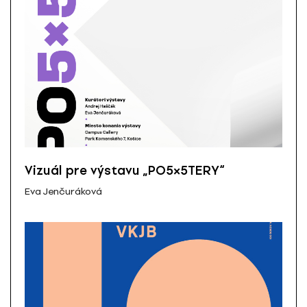
Vizuál pre výstavu „PO5×5TERY“
Eva Jenčuráková