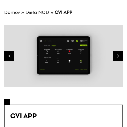
P
r
Domov
»
Diela NCD
»
CVI APP
e
s
k
o
č
i
ť
n
a
o
b
s
a
h
CVI APP