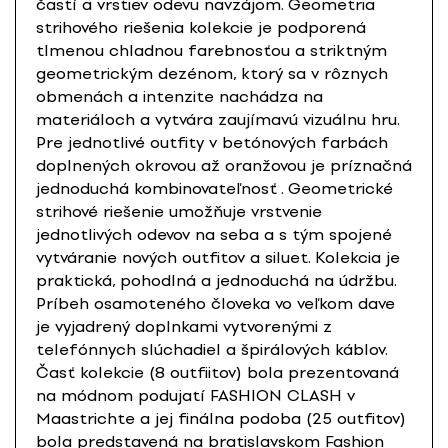
častí a vrstiev odevu navzájom. Geometria
strihového riešenia kolekcie je podporená
tlmenou chladnou farebnosťou a striktným
geometrickým dezénom, ktorý sa v rôznych
obmenách a intenzite nachádza na
materiáloch a vytvára zaujímavú vizuálnu hru.
Pre jednotlivé outfity v betónových farbách
doplnených okrovou až oranžovou je príznačná
jednoduchá kombinovateľnosť . Geometrické
strihové riešenie umožňuje vrstvenie
jednotlivých odevov na seba a s tým spojené
vytváranie nových outfitov a siluet. Kolekcia je
praktická, pohodlná a jednoduchá na údržbu.
Príbeh osamoteného človeka vo veľkom dave
je vyjadrený doplnkami vytvorenými z
telefónnych slúchadiel a špirálových káblov.
Časť kolekcie (8 outfiitov) bola prezentovaná
na módnom podujatí FASHION CLASH v
Maastrichte a jej finálna podoba (25 outfitov)
bola predstavená na bratislavskom Fashion