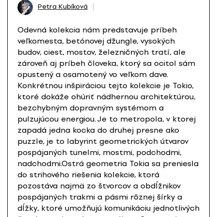
Petra Kubíková
Odevná kolekcia nám predstavuje príbeh
veľkomesta, betónovej džungle, vysokých
budov, ciest, mostov, železničných tratí, ale
zároveň aj príbeh človeka, ktorý sa ocitol sám
opustený a osamotený vo veľkom dave.
Konkrétnou inšpiráciou tejto kolekcie je Tokio,
ktoré dokáže ohúriť nádhernou architektúrou,
bezchybným dopravným systémom a
pulzujúcou energiou. Je to metropola, v ktorej
zapadá jedna kocka do druhej presne ako
puzzle, je to labyrint geometrických útvarov
pospájaných tunelmi, mostmi, podchodmi,
nadchodmi.Ostrá geometria Tokia sa preniesla
do strihového riešenia kolekcie, ktorá
pozostáva najmä zo štvorcov a obdĺžnikov
pospájaných trakmi a pásmi rôznej šírky a
dĺžky, ktoré umožňujú komunikáciu jednotlivých