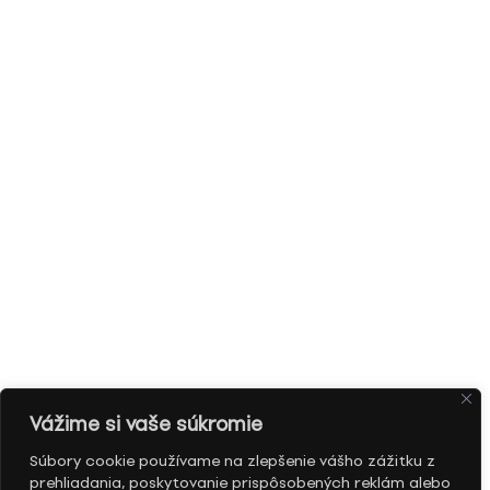
Vážime si vaše súkromie
Súbory cookie používame na zlepšenie vášho zážitku z
prehliadania, poskytovanie prispôsobených reklám alebo