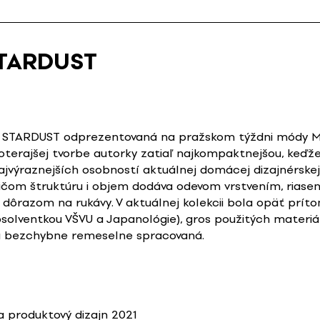
STARDUST
om STARDUST odprezentovaná na pražskom týždni módy 
oterajšej tvorbe autorky zatiaľ najkompaktnejšou, keďž
 najvýraznejších osobností aktuálnej domácej dizajnérske
ričom štruktúru i objem dodáva odevom vrstvením, riase
a dôrazom na rukávy. V aktuálnej kolekcii bola opäť prít
solventkou VŠVU a Japanológie), gros použitých materiá
a bezchybne remeselne spracovaná.
 produktový dizajn 2021