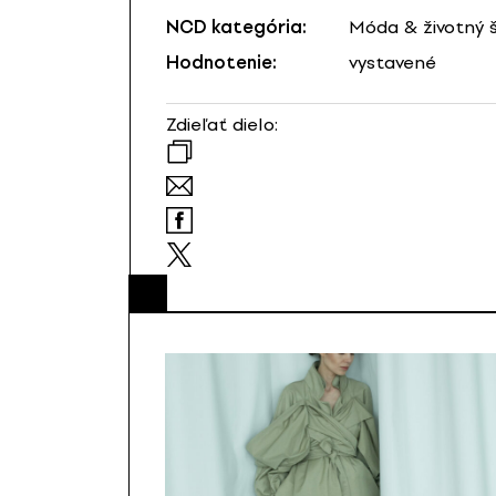
NCD kategória:
Móda & životný š
Hodnotenie:
vystavené
Zdieľať dielo: