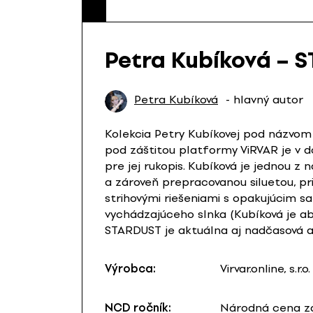
Petra Kubíková – 
Petra Kubíková
- hlavný autor
Kolekcia Petry Kubíkovej pod názv
pod záštitou platformy ViRVAR je v d
pre jej rukopis. Kubíková je jednou z
a zároveň prepracovanou siluetou, p
strihovými riešeniami s opakujúcim s
vychádzajúceho slnka (Kubíková je ab
STARDUST je aktuálna aj nadčasová 
Výrobca:
Virvar.online, s.r.o.
NCD ročník:
Národná cena za