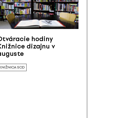
Otváracie hodiny
Knižnice dizajnu v
auguste
KNIŽNICA SCD