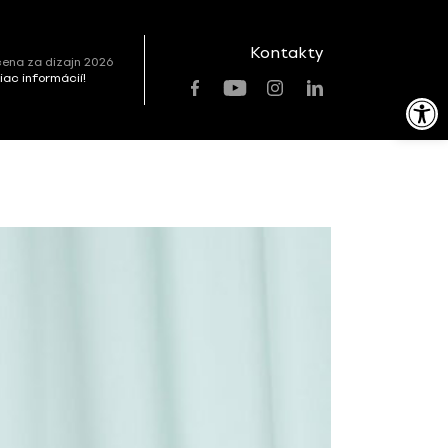
Kontakty
ena za dizajn 2026
viac informácií!
Open toolbar