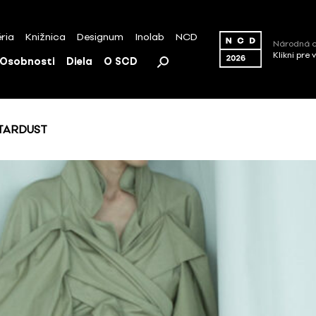
ria
Knižnica
Designum
Inolab
NCD
Národná c
Klikni pre 
Osobnosti
Diela
O SCD
STARDUST