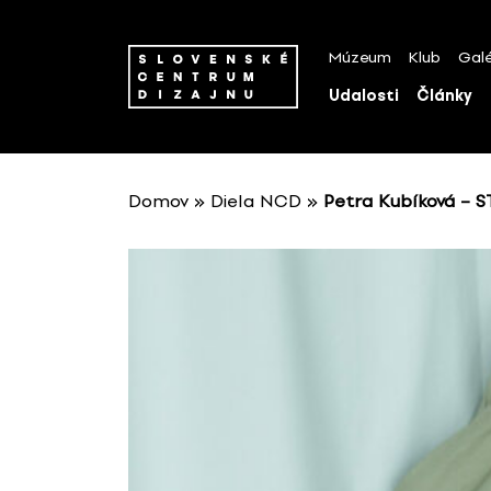
P
r
Múzeum
Klub
Galé
e
s
Udalosti
Články
k
o
č
i
Domov
»
Diela NCD
»
Petra Kubíková – 
ť
n
a
o
b
s
a
h