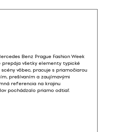
Mercedes Benz Prague Fashion Week
e prepája všetky elementy typické
j scény vôbec, pracuje s priamočiarou
ním, prešívaním a zaujímavými
omná referencia na krajinu
lov pochádzalo priamo odtiaľ.