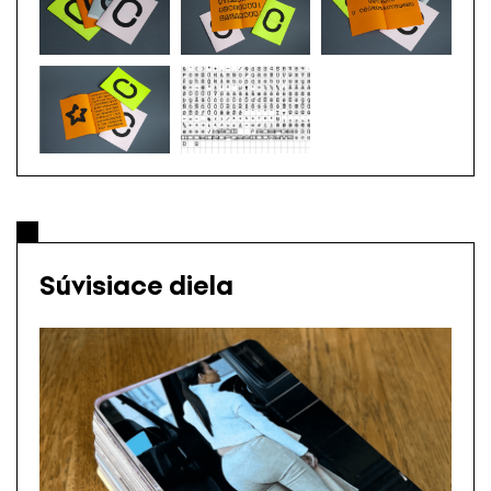
Súvisiace diela