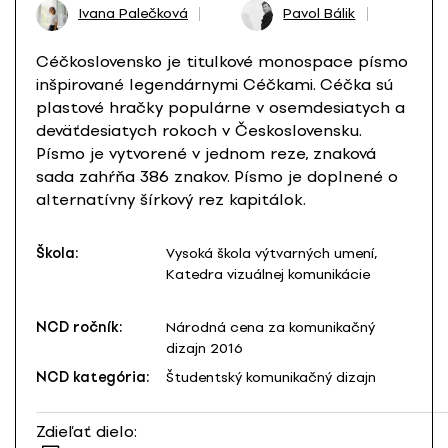
Ivana Palečková
Pavol Bálik
Céčkoslovensko je titulkové monospace písmo
inšpirované legendárnymi Céčkami. Céčka sú
plastové hračky populárne v osemdesiatych a
deväťdesiatych rokoch v Československu.
Písmo je vytvorené v jednom reze, znaková
sada zahŕňa 386 znakov. Písmo je doplnené o
alternatívny šírkový rez kapitálok.
Škola:
Vysoká škola výtvarných umení,
Katedra vizuálnej komunikácie
NCD ročník:
Národná cena za komunikačný
dizajn 2016
NCD kategória:
Študentský komunikačný dizajn
Zdieľať dielo: