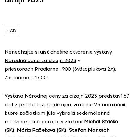
dizajn 2023
NCD
Nenechajte si ujsť dnešné otvorenie
výstavy
Národná cena za dizajn 2023
v
priestoroch
Pradiarne 1900
(Svätoplukova 2A).
Začíname o 17:00!
Výstava
Národnej ceny za dizajn 2023
predstaví 67
diel z produktového dizajnu, vrátane 25 nominácií,
ktoré začiatkom júla vybrala sedemčlenná
medzinárodná porota, v zložení
Michal Staško
(SK)
,
Mária Račeková (SK)
,
Stefan Moritsch