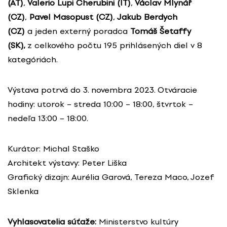
(AT)
,
Valerio Lupi Cherubini (IT)
,
Václav Mlynář
(CZ)
,
Pavel Masopust (CZ)
,
Jakub Berdych
(CZ)
a jeden externý poradca
Tomáš Šetaffy
(SK),
z celkového počtu 195 prihlásených diel v 8
kategóriách.
Výstava potrvá do 3. novembra 2023. Otváracie
hodiny: utorok – streda 10:00 – 18:00, štvrtok –
nedeľa 13:00 – 18:00.
Kurátor: Michal Staško
Architekt výstavy: Peter Liška
Grafický dizajn: Aurélia Garová, Tereza Maco, Jozef
Sklenka
Vyhlasovatelia súťaže:
Ministerstvo kultúry