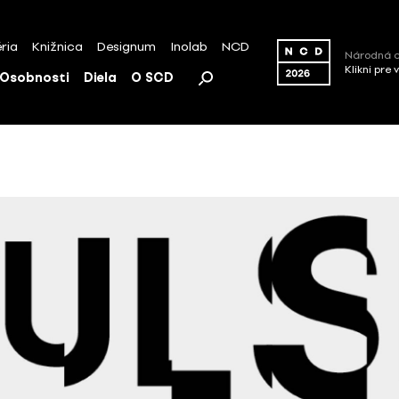
ria
Knižnica
Designum
Inolab
NCD
Národná c
Klikni pre 
Osobnosti
Diela
O SCD