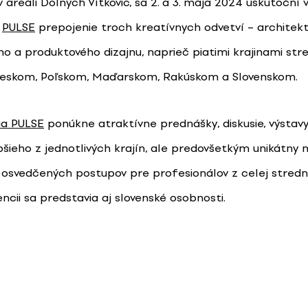
v areáli Dolných Vítkovic, sa 2. a 3. mája 2024 uskutoční
e
PULSE
prepojenie troch kreatívnych odvetví – architekt
ho a produktového dizajnu, naprieč piatimi krajinami str
Českom, Poľskom, Maďarskom, Rakúskom a Slovenskom.
ia PULSE
ponúkne atraktívne prednášky, diskusie, výstavy
pšieho z jednotlivých krajín, ale predovšetkým unikátny 
e osvedčených postupov pre profesionálov z celej stredn
cii sa predstavia aj slovenské osobnosti.