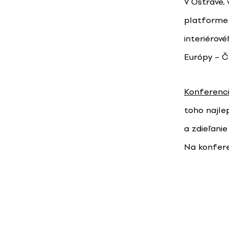
V Ostrave, 
platform
interiérové
Európy – 
Konferenc
toho najle
a zdieľani
Na konferen