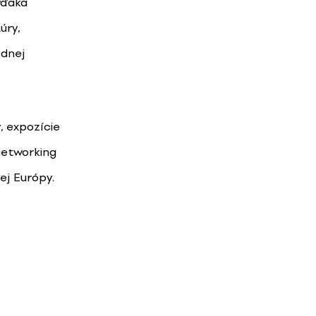
 vďaka
úry,
ednej
, expozície
networking
ej Európy.