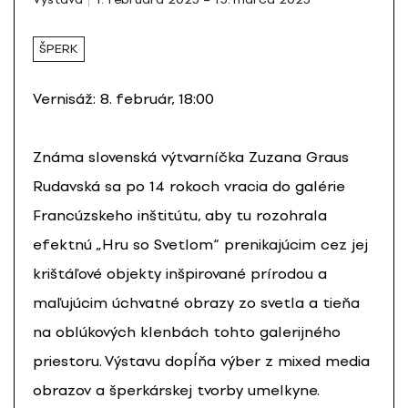
ŠPERK
Vernisáž: 8. február, 18:00
Známa slovenská výtvarníčka Zuzana Graus
Rudavská sa po 14 rokoch vracia do galérie
Francúzskeho inštitútu, aby tu rozohrala
efektnú „Hru so Svetlom“ prenikajúcim cez jej
krištáľové objekty inšpirované prírodou a
maľujúcim úchvatné obrazy zo svetla a tieňa
na oblúkových klenbách tohto galerijného
priestoru. Výstavu dopĺňa výber z mixed media
obrazov a šperkárskej tvorby umelkyne.