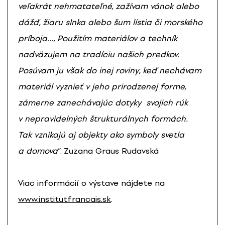
veľakrát nehmatateľné, zažívam vánok alebo
dážď, žiaru slnka alebo šum lístia či morského
príboja…,
Použitím materiálov a techník
nadväzujem na tradíciu našich predkov.
Posúvam ju však do inej roviny, keď nechávam
materiál vyznieť v jeho prirodzenej forme,
zámerne zanechávajúc dotyky svojich rúk
v nepravidelných štrukturálnych formách.
Tak vznikajú aj objekty ako symboly svetla
a domova
”. Zuzana Graus Rudavská
Viac informácií o výstave nájdete na
www.institutfrancais.sk
.