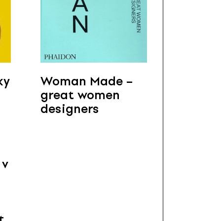
ky
Woman Made –
great women
designers
 v
t