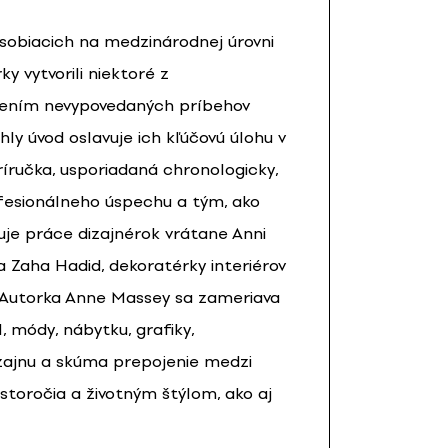
sobiacich na medzinárodnej úrovni
y vytvorili niektoré z
halením nevypovedaných príbehov
ly úvod oslavuje ich kľúčovú úlohu v
ríručka, usporiadaná chronologicky,
fesionálneho úspechu a tým, ako
uje práce dizajnérok vrátane Anni
a Zaha Hadid, dekoratérky interiérov
. Autorka Anne Massey sa zameriava
, módy, nábytku, grafiky,
izajnu a skúma prepojenie medzi
toročia a životným štýlom, ako aj