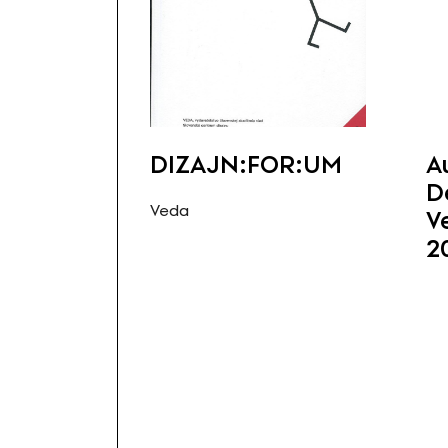
DIZAJN:FOR:UM
A
D
Veda
V
2