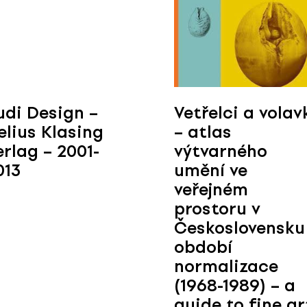
udi Design –
Vetřelci a volav
elius Klasing
– atlas
erlag – 2001-
výtvarného
013
umění ve
veřejném
prostoru v
Československu
období
normalizace
(1968-1989) – a
guide to fine ar