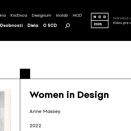
ria
Knižnica
Designum
Inolab
NCD
Národná c
Klikni pre 
Osobnosti
Diela
O SCD
Women in Design
Anne Massey
2022