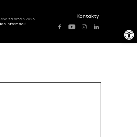
Kontakty
ena za dizajn 2026
viac informácií!
Open toolbar