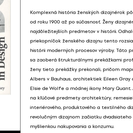
Komplexná história ženských dizajnérok pô
od roku 1900 až po súčasnosť. Ženy dizajnérk
najdôležitejších predmetov v histórii. Od
priekopníčok ženského dizajnu tento rozsiah
histórii moderných procesov výroby. Táto p
sa zaoberá štrukturálnymi prekážkami pro
ženy tieto prekážky prekonali, pričom map
Albers v Bauhaus, architektiek Eileen Gray 
Elsie de Wolfe a módnej ikony Mary Quant
na kľúčové predmety architektúry, remesiel
interiérového, produktového a textilného d
revolučným dizajnom začiatku dvadsiateho s
myšlienkou nakupovania a konzumu.