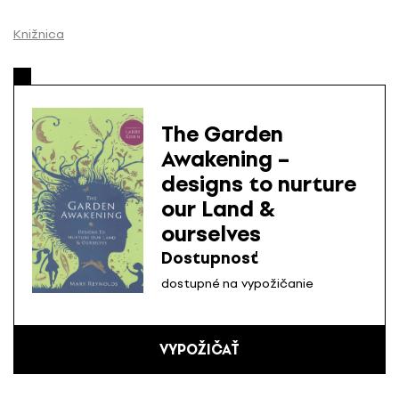
P
r
Knižnica
e
s
k
o
The Garden
č
Awakening –
i
designs to nurture
ť
n
our Land &
a
ourselves
o
Dostupnosť
b
dostupné na vypožičanie
s
a
h
VYPOŽIČAŤ