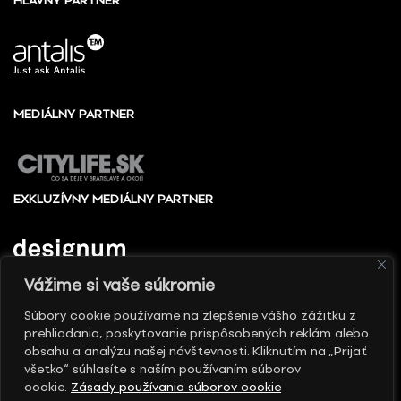
HLAVNÝ PARTNER
MEDIÁLNY PARTNER
EXKLUZÍVNY MEDIÁLNY PARTNER
Vážime si vaše súkromie
Súbory cookie používame na zlepšenie vášho zážitku z
prehliadania, poskytovanie prispôsobených reklám alebo
© 2010 - 2026 Slovenské centrum dizajnu, Všetky
obsahu a analýzu našej návštevnosti. Kliknutím na „Prijať
práva vyhradené
všetko“ súhlasíte s naším používaním súborov
cookie.
Zásady používania súborov cookie