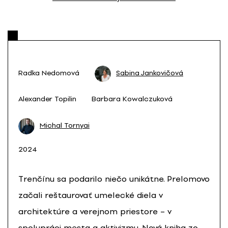
Radka Nedomová
Sabina Jankovičová
Alexander Topilin
Barbara Kowalczuková
Michal Tornyai
2024
Trenčínu sa podarilo niečo unikátne. Prelomovo
začali reštaurovať umelecké diela v
architektúre a verejnom priestore – v
spolupráci mesta a aktivizmu. Nová kniha zo