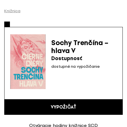
P
r
Knižnica
e
s
k
o
Sochy Trenčína –
č
hlava V
i
ť
Dostupnosť
n
dostupné na vypožičanie
a
o
b
s
a
h
VYPOŽIČAŤ
Otváracie hodiny knižnice SCD