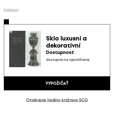
P
r
Knižnica
e
s
k
o
Sklo luxusní a
č
dekorativní
i
ť
Dostupnosť
n
dostupné na vypožičanie
a
o
b
s
VYPOŽIČAŤ
a
h
Otváracie hodiny knižnice SCD