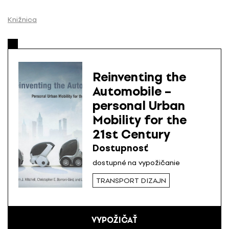
P
r
Knižnica
e
s
k
o
Reinventing the
č
Automobile –
i
personal Urban
ť
n
Mobility for the
a
21st Century
o
Dostupnosť
b
dostupné na vypožičanie
s
a
TRANSPORT DIZAJN
h
VYPOŽIČAŤ