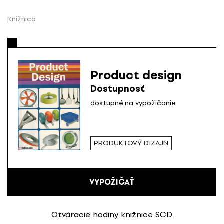
P
r
Knižnica
e
s
k
o
Product design
č
Dostupnosť
i
ť
dostupné na vypožičanie
n
a
o
PRODUKTOVÝ DIZAJN
b
s
a
VYPOŽIČAŤ
h
Otváracie hodiny knižnice SCD