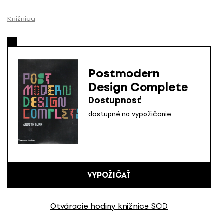
P
r
Knižnica
e
s
k
o
Postmodern
č
Design Complete
i
ť
Dostupnosť
n
dostupné na vypožičanie
a
o
b
s
a
VYPOŽIČAŤ
h
Otváracie hodiny knižnice SCD