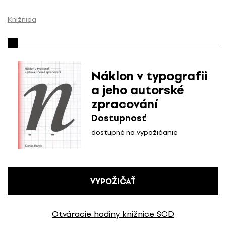
P
r
Knižnica
e
s
k
o
Náklon v typografii
č
a jeho autorské
i
zpracování
ť
n
Dostupnosť
a
dostupné na vypožičanie
o
b
s
a
VYPOŽIČAŤ
h
Otváracie hodiny knižnice SCD