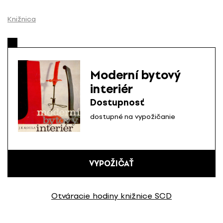
P
r
Knižnica
e
s
k
o
Moderní bytový
č
interiér
i
ť
Dostupnosť
n
dostupné na vypožičanie
a
o
b
s
VYPOŽIČAŤ
a
h
Otváracie hodiny knižnice SCD