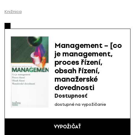
P
r
Knižnica
e
s
k
o
Management – [co
č
je management,
i
proces řízení,
ť
n
obsah řízení,
a
manažerské
o
dovednosti
b
Dostupnosť
s
a
dostupné na vypožičanie
h
VYPOŽIČAŤ