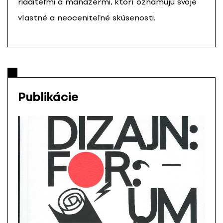
riaditeľmi a manažérmi, ktorí oznamujú svoje
vlastné a neoceniteľné skúsenosti.
Publikácie