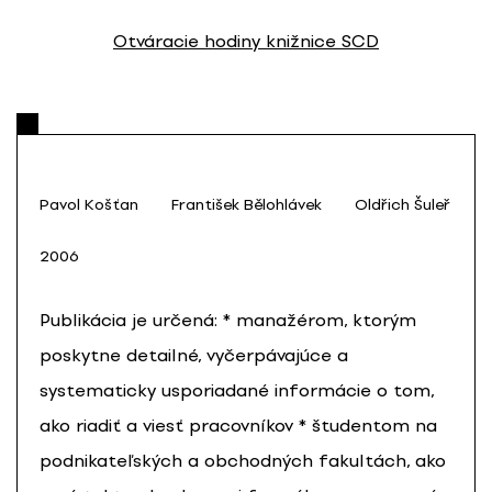
Otváracie hodiny knižnice SCD
Pavol Košťan
František Bělohlávek
Oldřich Šuleř
2006
Publikácia je určená: * manažérom, ktorým
poskytne detailné, vyčerpávajúce a
systematicky usporiadané informácie o tom,
ako riadiť a viesť pracovníkov * študentom na
podnikateľských a obchodných fakultách, ako