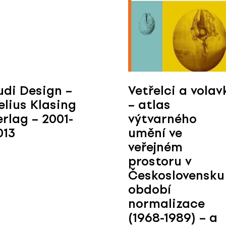
udi Design –
Vetřelci a volav
elius Klasing
– atlas
erlag – 2001-
výtvarného
013
umění ve
veřejném
prostoru v
Československu
období
normalizace
(1968-1989) – a