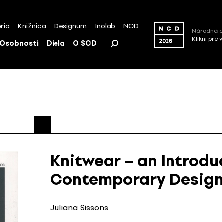
ria
Knižnica
Designum
Inolab
NCD
Národná c
Klikni pre 
Osobnosti
Diela
O SCD
Knitwear – an Introdu
Contemporary Desig
Juliana Sissons