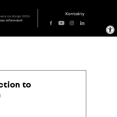
Kontakty
ena za dizajn 2026
viac informácií!
Open toolbar
ction to
n