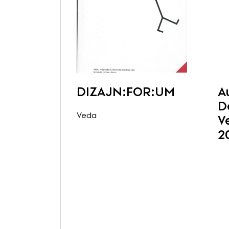
DIZAJN:FOR:UM
A
D
Veda
V
2