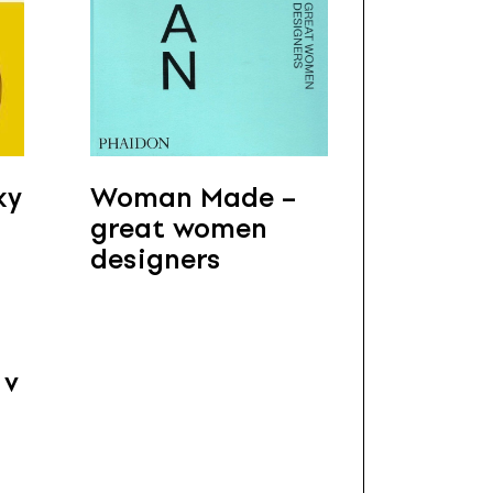
ky
Woman Made –
great women
designers
 v