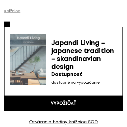
P
r
Knižnica
e
s
k
o
Japandi Living –
č
japanese tradition
i
– skandinavian
ť
n
design
a
Dostupnosť
o
dostupné na vypožičanie
b
s
a
VYPOŽIČAŤ
h
Otváracie hodiny knižnice SCD