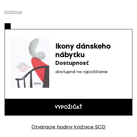
P
r
Knižnica
e
s
k
o
Ikony dánskeho
č
nábytku
i
ť
Dostupnosť
n
dostupné na vypožičanie
a
o
b
s
a
VYPOŽIČAŤ
h
Otváracie hodiny knižnice SCD