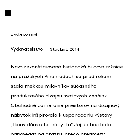
Pavla Rossini
Vydavateľstvo
Stockist, 2014
Novo rekonštruovaná historická budova tržnice
na pražských Vinohradoch sa pred rokom
stala mekkou milovníkov súčasného
produktového dizajnu svetových značiek.
Obchodné zameranie priestorov na dizajnový
nábytok inšpirovalo k usporiadaniu výstavy
„Ikony dánskeho nábytku“. Jej úlohou bolo
odpovedať na otázku, prečo predmety