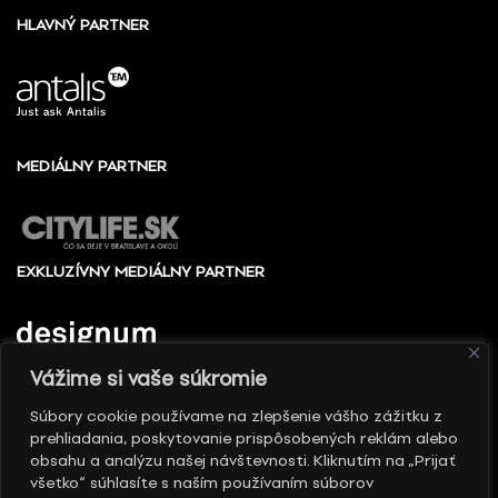
HLAVNÝ PARTNER
MEDIÁLNY PARTNER
EXKLUZÍVNY MEDIÁLNY PARTNER
Vážime si vaše súkromie
Súbory cookie používame na zlepšenie vášho zážitku z
prehliadania, poskytovanie prispôsobených reklám alebo
© 2010 - 2026 Slovenské centrum dizajnu, Všetky
obsahu a analýzu našej návštevnosti. Kliknutím na „Prijať
práva vyhradené
všetko“ súhlasíte s naším používaním súborov