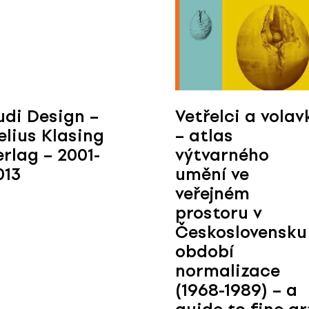
udi Design –
Vetřelci a volav
elius Klasing
– atlas
erlag – 2001-
výtvarného
013
umění ve
veřejném
prostoru v
Československu
období
normalizace
(1968-1989) – a