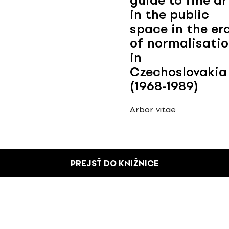
guide to fine ar
in the public
space in the er
of normalisati
in
Czechoslovakia
(1968-1989)
Arbor vitae
PREJSŤ DO KNIŽNICE