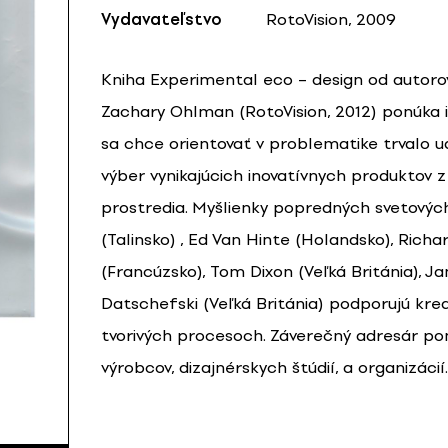
Vydavateľstvo
RotoVision, 2009
Kniha Experimental eco – design od autoro
Zachary Ohlman (RotoVision, 2012) ponúka i
sa chce orientovať v problematike trvalo u
výber vynikajúcich inovatívnych produktov z
prostredia. Myšlienky popredných svetových
(Talinsko) , Ed Van Hinte (Holandsko), Rich
(Francúzsko), Tom Dixon (Veľká Británia), J
Datschefski (Veľká Británia) podporujú kre
tvorivých procesoch. Záverečný adresár pon
výrobcov, dizajnérskych štúdií, a organizácií.