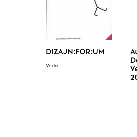
DIZAJN:FOR:UM
A
D
Veda
V
2