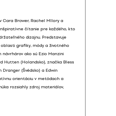
v Cara Brower, Rachel Mllory a
nšpiratívne čítanie pre každého, kto
držateľného dizajnu. Predstavuje
 oblasti grafiky, módy a životného
 návrhárov ako sú Ezio Manzini
ard Hutten (Holandsko), značka Bless
an Dranger (Švédsko) a Edwin
atívnu orientáciu v metódach a
úka rozsiahly zdroj materiálov,