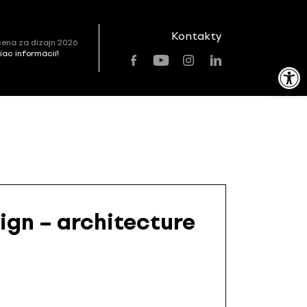
Kontakty
ena za dizajn 2026
viac informácií!
Open toolbar
ign – architecture