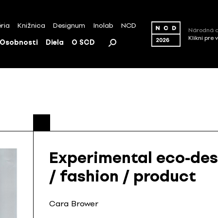
ria
Knižnica
Designum
Inolab
NCD
Národná c
Klikni pre 
Osobnosti
Diela
O SCD
Experimental eco-des
/ fashion / product
Cara Brower