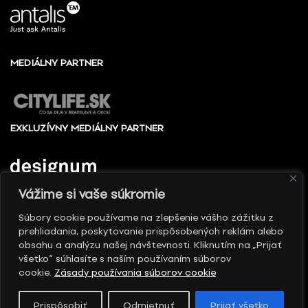
MEDIÁLNY PARTNER
EXKLUZÍVNY MEDIÁLNY PARTNER
Vážime si vaše súkromie
Súbory cookie používame na zlepšenie vášho zážitku z
prehliadania, poskytovanie prispôsobených reklám alebo
© 2010 - 2026 Slovenské centrum dizajnu, Všetky
obsahu a analýzu našej návštevnosti. Kliknutím na „Prijať
práva vyhradené
všetko“ súhlasíte s naším používaním súborov
cookie.
Zásady používania súborov cookie
Prispôsobiť
Odmietnuť
Prijať všetko