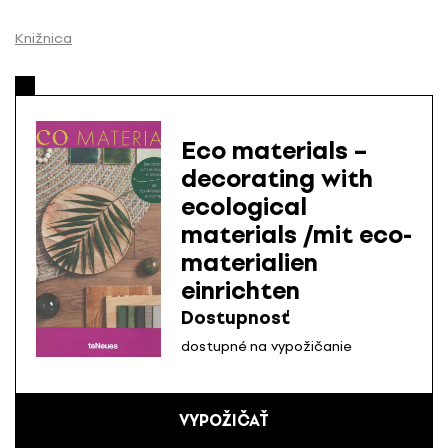
P
r
Knižnica
e
s
k
o
Eco materials –
č
decorating with
i
ecological
ť
n
materials /mit eco-
a
materialien
o
einrichten
b
Dostupnosť
s
a
dostupné na vypožičanie
h
VYPOŽIČAŤ