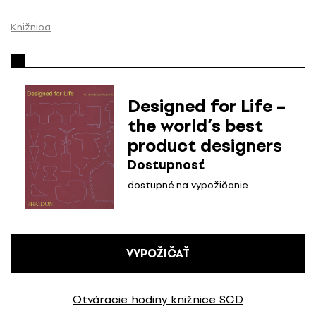
P
r
Knižnica
e
s
k
o
Designed for Life –
č
the world’s best
i
product designers
ť
n
Dostupnosť
a
dostupné na vypožičanie
o
b
s
a
VYPOŽIČAŤ
h
Otváracie hodiny knižnice SCD