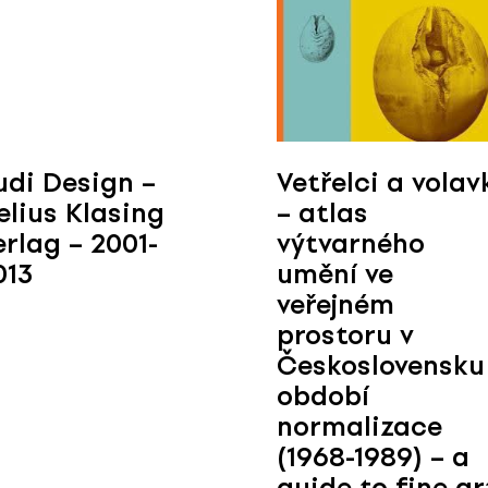
udi Design –
Vetřelci a volav
elius Klasing
– atlas
erlag – 2001-
výtvarného
013
umění ve
veřejném
prostoru v
Československu
období
normalizace
(1968-1989) – a
guide to fine ar