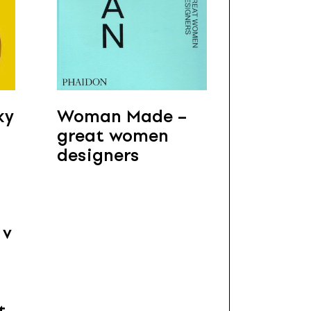
ky
Woman Made –
great women
designers
 v
t