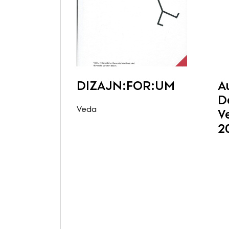
DIZAJN:FOR:UM
A
D
Veda
V
2