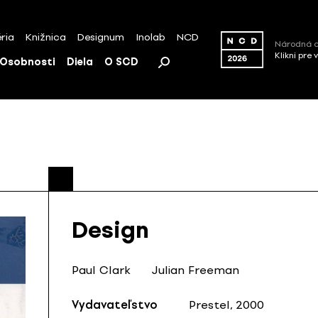
ria
Knižnica
Designum
Inolab
NCD
Národná c
Klikni pre 
Osobnosti
Diela
O SCD
Design
Paul Clark
Julian Freeman
Vydavateľstvo
Prestel, 2000