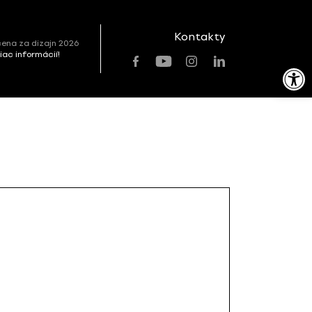
Kontakty
ena za dizajn 2026
viac informácií!
Open toolbar