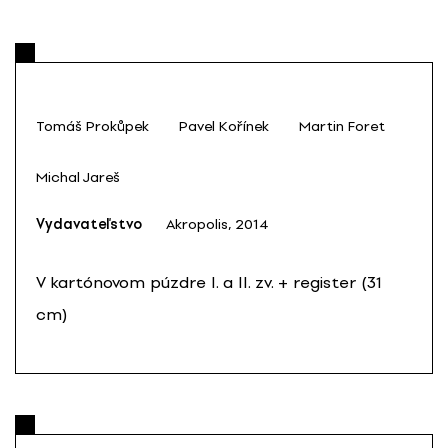
Tomáš Prokůpek
Pavel Kořínek
Martin Foret
Michal Jareš
Vydavateľstvo
Akropolis, 2014
V kartónovom púzdre I. a II. zv. + register (31
cm)