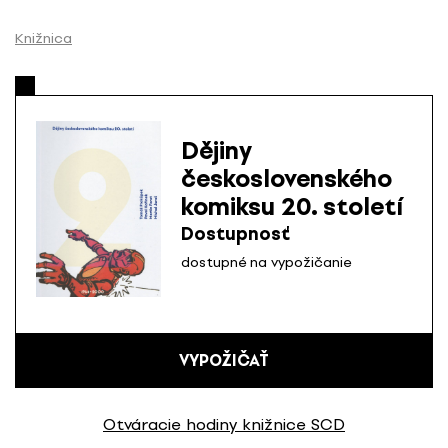
P
r
Knižnica
e
s
k
o
Dějiny
č
československého
i
komiksu 20. století
ť
n
Dostupnosť
a
dostupné na vypožičanie
o
b
s
a
VYPOŽIČAŤ
h
Otváracie hodiny knižnice SCD