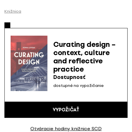
P
r
Knižnica
e
s
k
o
Curating design –
č
context, culture
i
and reflective
ť
n
practice
a
Dostupnosť
o
dostupné na vypožičanie
b
s
a
h
VYPOŽIČAŤ
Otváracie hodiny knižnice SCD