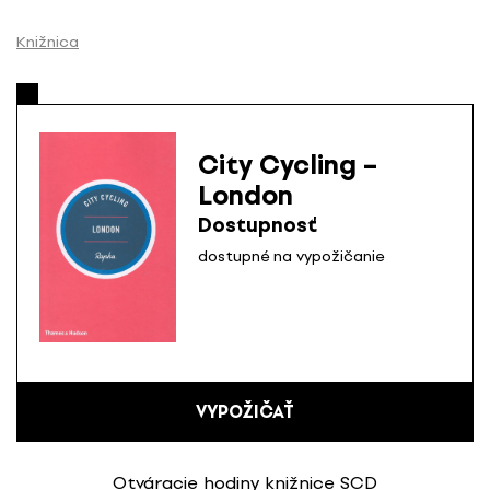
P
r
Knižnica
e
s
k
o
City Cycling –
č
London
i
ť
Dostupnosť
n
dostupné na vypožičanie
a
o
b
s
a
h
VYPOŽIČAŤ
Otváracie hodiny knižnice SCD