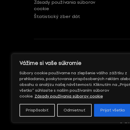
Zásady používania súborov
cookie
Štatistický zber dát
GENERÁLNY REKLAMNÝ
S PODPOROU
Vážime si vaše súkromie
PARTNER
Súbory cookie používame na zlepšenie vášho zážitku z
prehliadania, poskytovanie prispôsobených reklám aleb
obsahu a analýzu našej návštevnosti. Kliknutím na „Prija
všetko“ súhlasíte s naším používaním súborov
cookie.
Zásady používania súborov cookie
Prispôsobiť
Odmietnuť
Prijať všetko
© 20