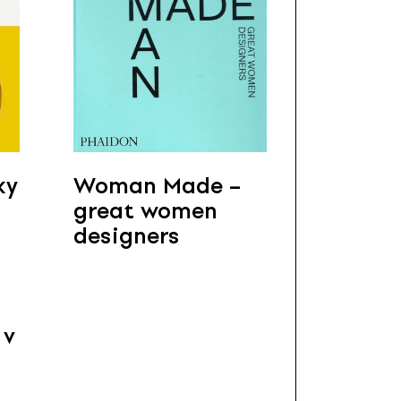
ky
Woman Made –
great women
designers
 v