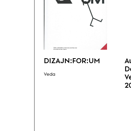
DIZAJN:FOR:UM
A
D
Veda
V
2