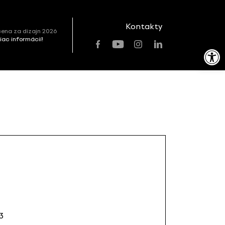
Kontakty
ena za dizajn 2026
viac informácií!
Open toolbar
3