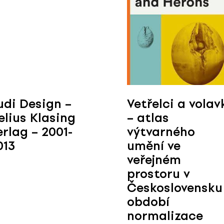
udi Design –
Vetřelci a volav
elius Klasing
– atlas
erlag – 2001-
výtvarného
013
umění ve
veřejném
prostoru v
Československu
období
normalizace