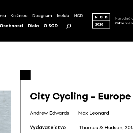
ria
Knižnica
Designum
Inolab
NCD
Národná c
Klikni pre 
Osobnosti
Diela
O SCD
City Cycling – Europe
Andrew Edwards
Max Leonard
Vydavateľstvo
Thames & Hudson, 201