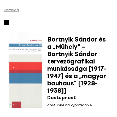
P
r
Knižnica
e
s
k
o
Bortnyik Sándor és
č
a „Műhely“ –
i
Bortnyik Sándor
ť
n
tervezőgrafikai
a
munkássága [1917-
o
1947] és a „magyar
b
bauhaus“ [1928-
s
1938]]
a
h
Dostupnosť
dostupné na vypožičanie