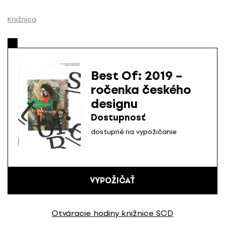
P
r
Knižnica
e
s
k
o
Best Of: 2019 –
č
ročenka českého
i
designu
ť
n
Dostupnosť
a
dostupné na vypožičanie
o
b
s
a
VYPOŽIČAŤ
h
Otváracie hodiny knižnice SCD