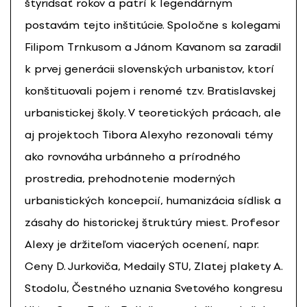
štyridsať rokov a patrí k legendárnym
postavám tejto inštitúcie. Spoločne s kolegami
Filipom Trnkusom a Jánom Kavanom sa zaradil
k prvej generácii slovenských urbanistov, ktorí
konštituovali pojem i renomé tzv. Bratislavskej
urbanistickej školy. V teoretických prácach, ale
aj projektoch Tibora Alexyho rezonovali témy
ako rovnováha urbánneho a prírodného
prostredia, prehodnotenie moderných
urbanistických koncepcií, humanizácia sídlisk a
zásahy do historickej štruktúry miest. Profesor
Alexy je držiteľom viacerých ocenení, napr.
Ceny D. Jurkoviča, Medaily STU, Zlatej plakety A.
Stodolu, Čestného uznania Svetového kongresu