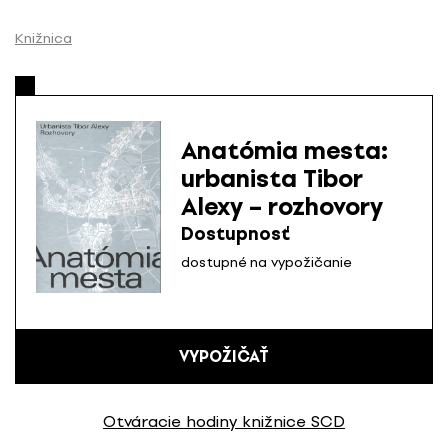
P
r
Knižnica
e
s
k
o
Anatómia mesta:
č
urbanista Tibor
i
Alexy – rozhovory
ť
n
Dostupnosť
a
dostupné na vypožičanie
o
b
s
a
VYPOŽIČAŤ
h
Otváracie hodiny knižnice SCD