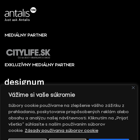
MEDIÁLNY PARTNER
EXKLUZÍVNY MEDIÁLNY PARTNER
Vážime si vaše súkromie
Súbory cookie používame na zlepšenie vášho zážitku z
prehliadania, poskytovanie prispôsobených reklám alebo
© 2010 - 2026 Slovenské centrum dizajnu, Všetky
obsahu a analýzu našej návštevnosti. Kliknutím na „Prijať
práva vyhradené
všetko“ súhlasíte s naším používaním súborov
cookie.
Zásady používania súborov cookie