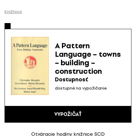
P
r
Knižnica
e
s
k
o
A Pattern
č
Language – towns
i
– building –
ť
n
construction
a
Dostupnosť
o
dostupné na vypožičanie
b
s
a
h
VYPOŽIČAŤ
Otváracie hodiny knižnice SCD